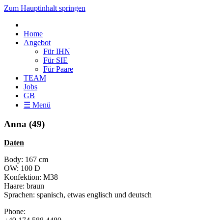
Zum Hauptinhalt springen
Home
Angebot
Für IHN
Für SIE
Für Paare
TEAM
Jobs
GB
☰ Menü
Anna (49)
Daten
Body: 167 cm
OW: 100 D
Konfektion: M38
Haare: braun
Sprachen: spanisch, etwas englisch und deutsch
Phone: