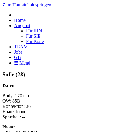
Zum Hauptinhalt springen
Home
Angebot
Für IHN
Für SIE
Für Paare
TEAM
Jobs
GB
☰ Menü
Sofie (28)
Daten
Body: 170 cm
OW: 85B
Konfektion: 36
Haare: blond
Sprachen: --
Phone: